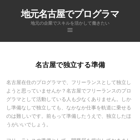
地元名古屋でプログラマ
地元の企業でスキルを活かして働きたい
コ
ン
テ
ン
名古屋で独立する準備
ツ
へ
名古屋在住のプログラマで、フリーランスとして独立し
ス
ようと思っていませんか？名古屋でフリーランスのプロ
キ
グラマとして活動している人も少なくありません。しか
ッ
し準備なしで独立しても、なかなか仕事を軌道に乗せる
プ
のは難しいです。前もって準備したうえで、独立したほ
うがいいでしょう。